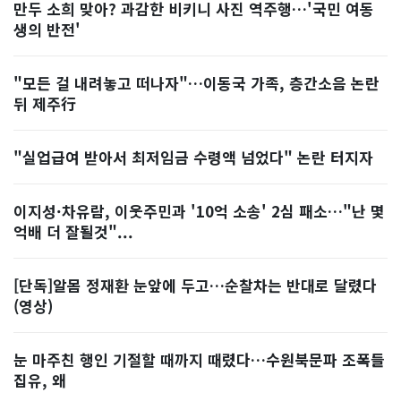
만두 소희 맞아? 과감한 비키니 사진 역주행…'국민 여동
생의 반전'
"모든 걸 내려놓고 떠나자"…이동국 가족, 층간소음 논란
뒤 제주行
"실업급여 받아서 최저임금 수령액 넘었다" 논란 터지자
이지성·차유람, 이웃주민과 '10억 소송' 2심 패소…"난 몇
억배 더 잘될것"...
[단독]알몸 정재환 눈앞에 두고…순찰차는 반대로 달렸다
(영상)
눈 마주친 행인 기절할 때까지 때렸다…수원북문파 조폭들
집유, 왜