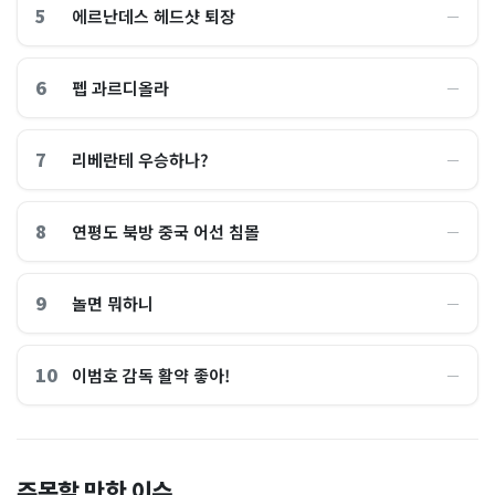
5
에르난데스 헤드샷 퇴장
―
6
펩 과르디올라
―
7
리베란테 우승하나?
―
8
연평도 북방 중국 어선 침몰
―
9
놀면 뭐하니
―
10
이범호 감독 활약 좋아!
―
홈플러스, 2000억원으로 '시
“제헌절이 코스피 살렸다”…
주목할 만한 이슈