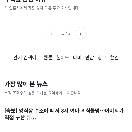
[날씨] 오늘 밤 또 내린다...내
파크골프 시장, 일제 독점 깨
간'을 샀다
국내증시 휴장에 개미들 안도,
륙 중심 최대 150mm
졌다...국산 53개 중소기업이
왜?
각 언론사에서 가장 많이 다룬 주요 소식입니다.
비즈워치
매일경제
시장 절반 차지
YTN
조선일보
‹
›
1
/
3
인기 검색어：
웹툰
웹하드
티비
만남
링크
할인
가장 많이 본 뉴스
누적 조회수가 높은 기사를 요약하여 보여줍니다.
[속보] 양식장 수조에 빠져 8세 여아 의식불명…아버지가
직접 구한 뒤...