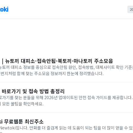
oki
2
 | 뉴토끼 대피소·접속안됨·북토끼·마나토끼 주소모음
뉴토끼 대피소 정보를 중심으로 접속안됨 원인, 접속방법, 대체사이트 확인 기준
소일번지처럼 함께 찾는 주소모음 정보까지 한눈에 정리했습니다.
 바로가기 및 접속 방법 총정리
가기를 찾는 분들을 위해 2026년 업데이트된 안전 접속 가이드를 제공합니다.
 모든 꿀팁을 확인하세요.
ki 무료웹툰 최신주소
ewtoki입니다. 만화를 더 즐겁게 읽는 데 도움이 되는 팁을 더 많이 얻을 수 