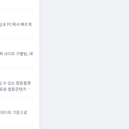
일과 PC에서 빠르게
짜 사이트 구별법, 대
 수 있는 웹툰플랫
채로운 웹툰콘텐츠를
업데이트 기준으로