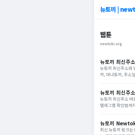
뉴토끼 | newt
웹툰
newtoki.org
뉴토끼 최신주소
뉴토끼 최신주소와 
끼, 마나토끼, 주
뉴토끼 최신주소
뉴토끼 최신주소 바로
텔레그램 확인법까지
뉴토끼 Newto
최신 뉴토끼 링크는 N