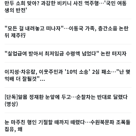
만두 소희 맞아? 과감한 비키니 사진 역주행…'국민 여동
생의 반전'
"모든 걸 내려놓고 떠나자"…이동국 가족, 층간소음 논란
뒤 제주行
"실업급여 받아서 최저임금 수령액 넘었다" 논란 터지자
이지성·차유람, 이웃주민과 '10억 소송' 2심 패소…"난 몇
억배 더 잘될것"...
[단독]알몸 정재환 눈앞에 두고…순찰차는 반대로 달렸다
(영상)
눈 마주친 행인 기절할 때까지 때렸다…수원북문파 조폭들
집유, 왜