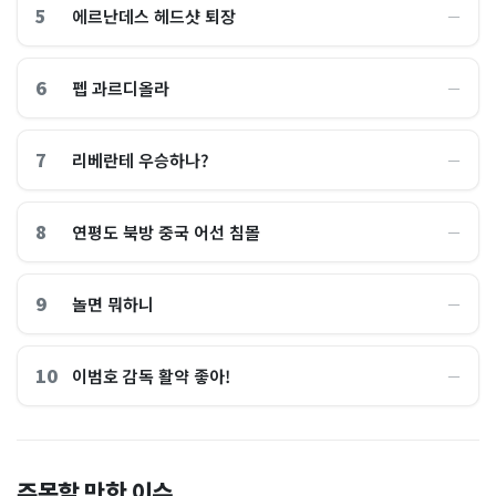
5
에르난데스 헤드샷 퇴장
―
6
펩 과르디올라
―
7
리베란테 우승하나?
―
8
연평도 북방 중국 어선 침몰
―
9
놀면 뭐하니
―
10
이범호 감독 활약 좋아!
―
홈플러스, 2000억원으로 '시
“제헌절이 코스피 살렸다”…
주목할 만한 이슈