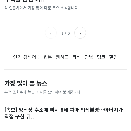
[날씨] 오늘 밤 또 내린다...내
파크골프 시장, 일제 독점 깨
간'을 샀다
국내증시 휴장에 개미들 안도,
륙 중심 최대 150mm
졌다...국산 53개 중소기업이
왜?
각 언론사에서 가장 많이 다룬 주요 소식입니다.
비즈워치
매일경제
시장 절반 차지
YTN
조선일보
‹
›
1
/
3
인기 검색어：
웹툰
웹하드
티비
만남
링크
할인
가장 많이 본 뉴스
누적 조회수가 높은 기사를 요약하여 보여줍니다.
[속보] 양식장 수조에 빠져 8세 여아 의식불명…아버지가
직접 구한 뒤...