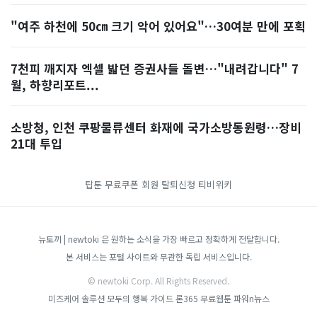
"여주 하천에 50㎝ 크기 악어 있어요"…30여분 만에 포획
7천피 깨지자 엑셀 밟던 증권사들 돌변…"내려갑니다" 7
월, 하향리포트...
소방청, 인천 쿠팡물류센터 화재에 국가소방동원령…장비
21대 투입
탑툰 무료쿠폰
회원 탈퇴신청
티비위키
뉴토끼 | newtoki 은 원하는 소식을 가장 빠르고 정확하게 전달합니다.
본 서비스는 포털 사이트와 무관한 독립 서비스입니다.
© newtoki Corp. All Rights Reserved.
미즈케어 솔루션
모두의 행복 가이드
론365
무료웹툰
파워n뉴스